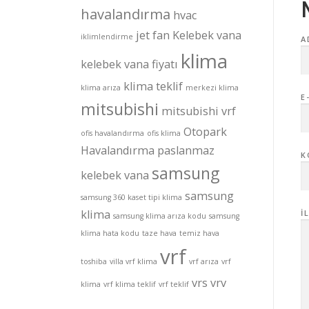
havalandırma
hvac
jet fan
Kelebek vana
iklimlendirme
A
klima
kelebek vana fiyatı
klima teklif
klima arıza
merkezi klima
E
mitsubishi
mitsubishi vrf
Otopark
ofis havalandırma
ofis klima
Havalandırma
paslanmaz
K
samsung
kelebek vana
samsung
samsung 360 kaset tipi klima
klima
İ
samsung klima arıza kodu
samsung
klima hata kodu
taze hava
temiz hava
vrf
toshiba
villa vrf klima
vrf arıza
vrf
vrs
vrv
klima
vrf klima teklif
vrf teklif