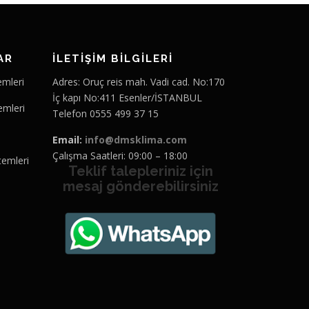
AR
İLETİŞİM BİLGİLERİ
emleri
Adres: Oruç reis mah. Vadi cad. No:170
İç kapı No:411 Esenler/İSTANBUL
emleri
Telefon 0555 499 37 15
Email:
info@dmsklima.com
Çalışma Saatleri: 09:00 – 18:00
temleri
Teklif talepleriniz için
mesaj gönderebilirsiniz