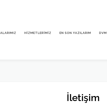
ALARIMIZ
HIZMETLERIMIZ
EN SON YAZILARIM
DVM 
İletiş