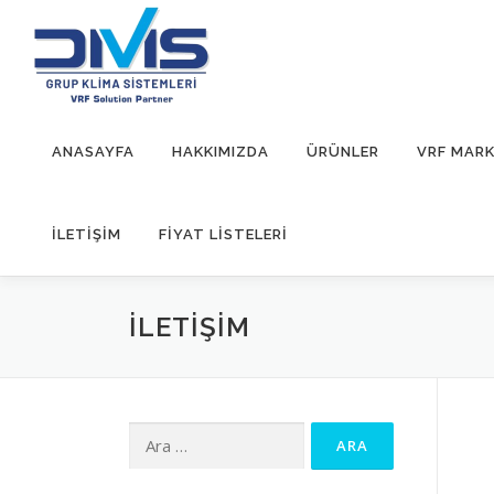
İçeriğe
geç
ANASAYFA
HAKKIMIZDA
ÜRÜNLER
VRF MARK
İLETIŞIM
FİYAT LİSTELERİ
İLETIŞIM
Arama: