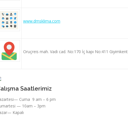
www.dmsklima.com
Oruçreis mah. Vadi cad. No:170 İç kapı No:411 Giyimke
alışma Saatlerimiz
azartesi— Cuma 9 am – 6 pm
umartesi — 10am – 3pm
azar— Kapalı