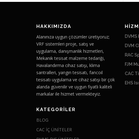
HAKKIMIZDA
HİZM
Alanınıza uygun çözümler üretiyoruz;
DVMS K
VRF sistemleri proje, satış ve
DVM Ch
uygulama, danışmanlık hizmetleri,
RAC Sp
Mekanik tesisat malzeme tedariği,
FJM Mu
Havalandırma cihaz satışı, klima
santralleri, yangın tesisatı, fancoil
CAC Ti
tesisatı uygulama ve cihaz satışı bir çok
EHS Is
alanda güvenilir ve uygun fiyatlı kaliteli
markalar ile hizmet vermekteyiz.
KATEGORILER
BLOG
CAC İÇ ÜNİTELER