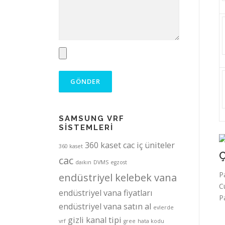
SAMSUNG VRF
SİSTEMLERİ
360 kaset cac iç üniteler
360 kaset
Ç
cac
daıkın
DVMS
egzost
P
endüstriyel kelebek vana
C
endüstriyel vana fiyatları
P
endüstriyel vana satın al
evlerde
gizli kanal tipi
vrf
gree
hata kodu