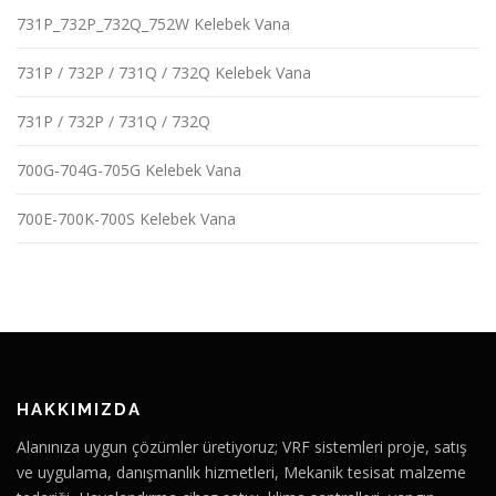
731P_732P_732Q_752W Kelebek Vana
731P / 732P / 731Q / 732Q Kelebek Vana
731P / 732P / 731Q / 732Q
700G-704G-705G Kelebek Vana
700E-700K-700S Kelebek Vana
HAKKIMIZDA
Alanınıza uygun çözümler üretiyoruz; VRF sistemleri proje, satış
ve uygulama, danışmanlık hizmetleri, Mekanik tesisat malzeme