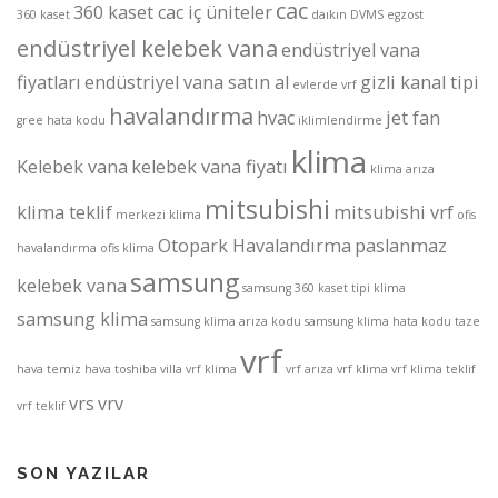
cac
360 kaset cac iç üniteler
360 kaset
daıkın
DVMS
egzost
endüstriyel kelebek vana
endüstriyel vana
fiyatları
endüstriyel vana satın al
gizli kanal tipi
evlerde vrf
havalandırma
hvac
jet fan
gree
hata kodu
iklimlendirme
klima
Kelebek vana
kelebek vana fiyatı
klima arıza
mitsubishi
klima teklif
mitsubishi vrf
merkezi klima
ofis
Otopark Havalandırma
paslanmaz
havalandırma
ofis klima
samsung
kelebek vana
samsung 360 kaset tipi klima
samsung klima
samsung klima arıza kodu
samsung klima hata kodu
taze
vrf
hava
temiz hava
toshiba
villa vrf klima
vrf arıza
vrf klima
vrf klima teklif
vrs
vrv
vrf teklif
SON YAZILAR