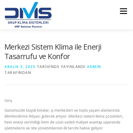
İçeriğe
geç
Menü
ANASAYFA
HAKKIMIZDA
ÜRÜNLER
Merkezi Sistem Klima ile Enerji
Tasarrufu ve Konfor
VRF MARKALARIMIZ
HIZMETLERIMIZ
ARALIK 3, 2025
TARIHINDE YAYINLANDI
ADMIN
TARAFINDAN
EN SON YAZILARIM
DVM PRO TASARIM YAZILIMI
Giriş
REFERANSLARIMIZ
İLETIŞIM
FİYAT LİSTELERİ
Günümüzde büyük binalar, iş merkezleri ve toplu yaşam alanlarında
iklimlendirme ihtiyacı giderek artıyor. Merkezi sistem klima çözümleri,
hem enerji verimliliği hem de uzun vadeli maliyet avantajı sayesinde
işletmelerin ve site yönetimlerinin ilk tercihi haline geliyor.