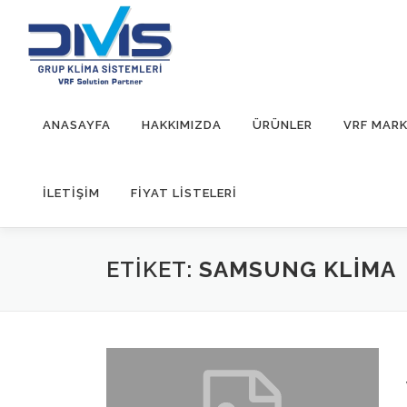
İçeriğe
geç
ANASAYFA
HAKKIMIZDA
ÜRÜNLER
VRF MARK
İLETIŞIM
FİYAT LİSTELERİ
ETIKET:
SAMSUNG KLIMA