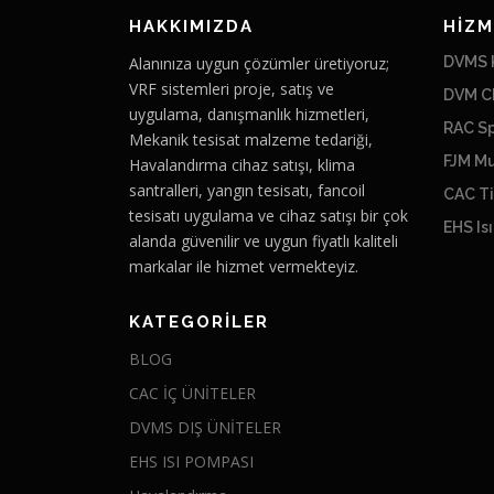
HAKKIMIZDA
HİZM
Alanınıza uygun çözümler üretiyoruz;
DVMS K
VRF sistemleri proje, satış ve
DVM Ch
uygulama, danışmanlık hizmetleri,
RAC Sp
Mekanik tesisat malzeme tedariği,
FJM Mu
Havalandırma cihaz satışı, klima
santralleri, yangın tesisatı, fancoil
CAC Ti
tesisatı uygulama ve cihaz satışı bir çok
EHS Is
alanda güvenilir ve uygun fiyatlı kaliteli
markalar ile hizmet vermekteyiz.
KATEGORILER
BLOG
CAC İÇ ÜNİTELER
DVMS DIŞ ÜNİTELER
EHS ISI POMPASI