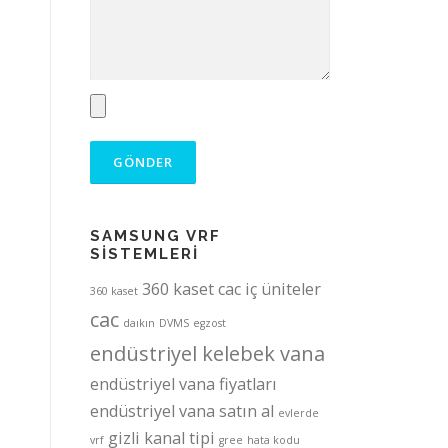
SAMSUNG VRF
SİSTEMLERİ
360 kaset cac iç üniteler
360 kaset
cac
daıkın
DVMS
egzost
endüstriyel kelebek vana
endüstriyel vana fiyatları
endüstriyel vana satın al
evlerde
gizli kanal tipi
vrf
gree
hata kodu