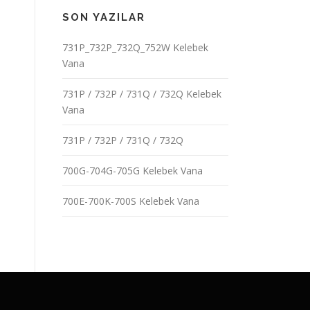
SON YAZILAR
731P_732P_732Q_752W Kelebek
Vana
731P / 732P / 731Q / 732Q Kelebek
Vana
731P / 732P / 731Q / 732Q
700G-704G-705G Kelebek Vana
700E-700K-700S Kelebek Vana