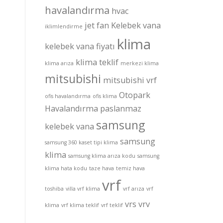
havalandırma
hvac
jet fan
Kelebek vana
iklimlendirme
klima
kelebek vana fiyatı
klima teklif
klima arıza
merkezi klima
mitsubishi
mitsubishi vrf
Otopark
ofis havalandırma
ofis klima
Havalandırma
paslanmaz
samsung
kelebek vana
samsung
samsung 360 kaset tipi klima
klima
samsung klima arıza kodu
samsung
klima hata kodu
taze hava
temiz hava
vrf
toshiba
villa vrf klima
vrf arıza
vrf
vrs
vrv
klima
vrf klima teklif
vrf teklif