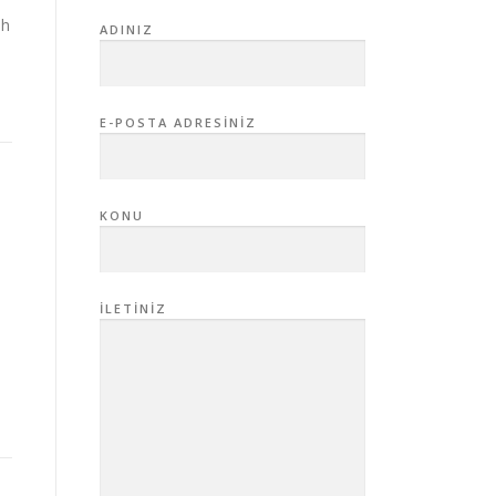
ih
ADINIZ
E-POSTA ADRESINIZ
KONU
İLETINIZ