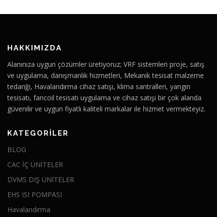
HAKKIMIZDA
Alanınıza uygun çözümler üretiyoruz; VRF sistemleri proje, satış
ve uygulama, danışmanlık hizmetleri, Mekanik tesisat malzeme
tedariği, Havalandırma cihaz satışı, klima santralleri, yangın
tesisatı, fancoil tesisatı uygulama ve cihaz satışı bir çok alanda
güvenilir ve uygun fiyatlı kaliteli markalar ile hizmet vermekteyiz.
KATEGORILER
BLOG
CAC İÇ ÜNİTELER
DVMS DIŞ ÜNİTELER
EHS ISI POMPASI
Havalandırma