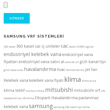
SAMSUNG VRF SİSTEMLERİ
cac
360 kaset cac iç üniteler
360 kaset
daıkın
DVMS
egzost
endüstriyel kelebek vana
endüstriyel vana
fiyatları
endüstriyel vana satın al
gizli kanal tipi
evlerde vrf
havalandırma
hvac
jet fan
gree
hata kodu
iklimlendirme
klima
Kelebek vana
kelebek vana fiyatı
klima arıza
mitsubishi
klima teklif
mitsubishi vrf
merkezi klima
ofis
Otopark Havalandırma
paslanmaz
havalandırma
ofis klima
samsung
kelebek vana
samsung 360 kaset tipi klima