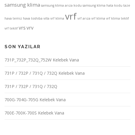
samsung klima
samsung klima arıza kodu
samsung klima hata kodu
taze
vrf
hava
temiz hava
toshiba
villa vrf klima
vrf arıza
vrf klima
vrf klima teklif
vrs
vrv
vrf teklif
SON YAZILAR
731P_732P_732Q_752W Kelebek Vana
731P / 732P / 731Q / 732Q Kelebek Vana
731P / 732P / 731Q / 732Q
700G-704G-705G Kelebek Vana
700E-700K-700S Kelebek Vana