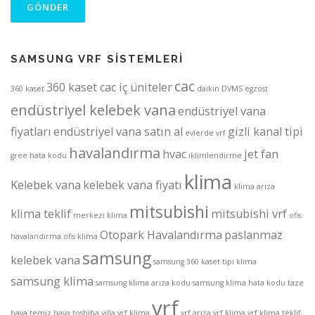
SAMSUNG VRF SİSTEMLERİ
cac
360 kaset cac iç üniteler
360 kaset
daıkın
DVMS
egzost
endüstriyel kelebek vana
endüstriyel vana
fiyatları
endüstriyel vana satın al
gizli kanal tipi
evlerde vrf
havalandırma
hvac
jet fan
gree
hata kodu
iklimlendirme
klima
Kelebek vana
kelebek vana fiyatı
klima arıza
mitsubishi
klima teklif
mitsubishi vrf
merkezi klima
ofis
Otopark Havalandırma
paslanmaz
havalandırma
ofis klima
samsung
kelebek vana
samsung 360 kaset tipi klima
samsung klima
samsung klima arıza kodu
samsung klima hata kodu
taze
vrf
hava
temiz hava
toshiba
villa vrf klima
vrf arıza
vrf klima
vrf klima teklif