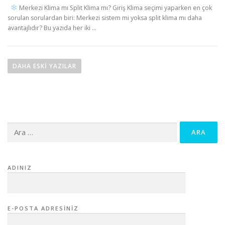
Merkezi Klima mı Split Klima mı? Giriş Klima seçimi yaparken en çok
sorulan sorulardan biri: Merkezi sistem mi yoksa split klima mı daha
avantajlıdır? Bu yazıda her iki …
Y
a
DAHA ESKI YAZILAR
z
ı
g
e
Arama:
z
i
n
m
ADINIZ
e
s
i
E-POSTA ADRESINIZ