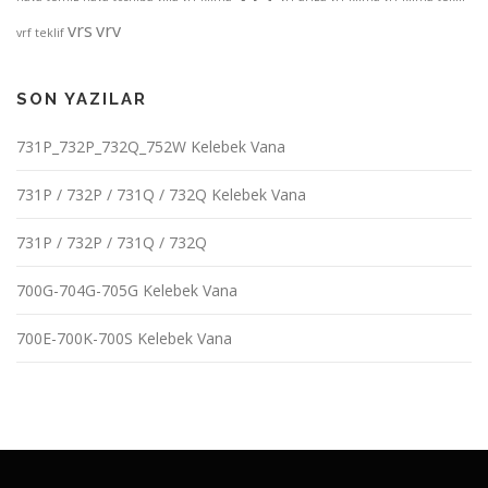
vrs
vrv
vrf teklif
SON YAZILAR
731P_732P_732Q_752W Kelebek Vana
731P / 732P / 731Q / 732Q Kelebek Vana
731P / 732P / 731Q / 732Q
700G-704G-705G Kelebek Vana
700E-700K-700S Kelebek Vana