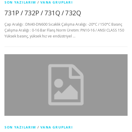
SON YAZILARIM
/
VANA GRUPLARI
731P / 732P / 731Q / 732Q
Çap Aralığı : DN40-DN600 Sıcaklık Çalışma Aralığı: -20°C / 150°C Basınç
Çalışma Aralığı : 0-16 Bar Flanş Norm Üretim: PN10-16 / ANSI CLASS 150
Yüksek basınç, yüksek hız ve endüstriyel …
SON YAZILARIM
/
VANA GRUPLARI