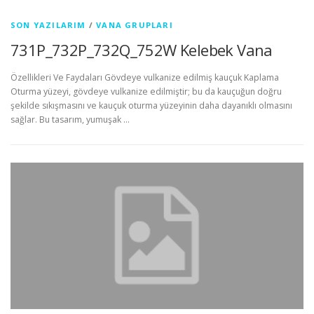
a
SON YAZILARIM
/
VANA GRUPLARI
z
731P_732P_732Q_752W Kelebek Vana
ı
Özellikleri Ve Faydaları Gövdeye vulkanize edilmiş kauçuk Kaplama
l
Oturma yüzeyi, gövdeye vulkanize edilmiştir; bu da kauçuğun doğru
şekilde sıkışmasını ve kauçuk oturma yüzeyinin daha dayanıklı olmasını
a
sağlar. Bu tasarım, yumuşak …
r
ı
m