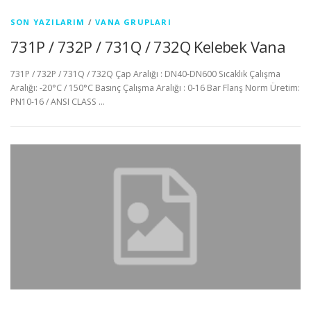
SON YAZILARIM
/
VANA GRUPLARI
731P / 732P / 731Q / 732Q Kelebek Vana
731P / 732P / 731Q / 732Q Çap Aralığı : DN40-DN600 Sıcaklık Çalışma
Aralığı: -20°C / 150°C Basınç Çalışma Aralığı : 0-16 Bar Flanş Norm Üretim:
PN10-16 / ANSI CLASS …