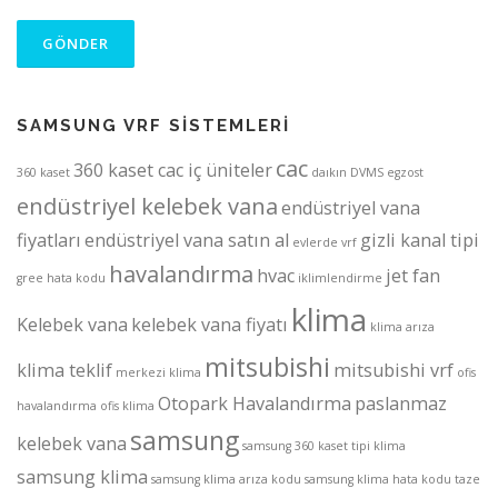
SAMSUNG VRF SİSTEMLERİ
cac
360 kaset cac iç üniteler
360 kaset
daıkın
DVMS
egzost
endüstriyel kelebek vana
endüstriyel vana
fiyatları
endüstriyel vana satın al
gizli kanal tipi
evlerde vrf
havalandırma
hvac
jet fan
gree
hata kodu
iklimlendirme
klima
Kelebek vana
kelebek vana fiyatı
klima arıza
mitsubishi
klima teklif
mitsubishi vrf
merkezi klima
ofis
Otopark Havalandırma
paslanmaz
havalandırma
ofis klima
samsung
kelebek vana
samsung 360 kaset tipi klima
samsung klima
samsung klima arıza kodu
samsung klima hata kodu
taze