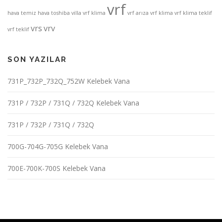
vrf
hava
temiz hava
toshiba
villa vrf klima
vrf arıza
vrf klima
vrf klima teklif
vrs
vrv
vrf teklif
SON YAZILAR
731P_732P_732Q_752W Kelebek Vana
731P / 732P / 731Q / 732Q Kelebek Vana
731P / 732P / 731Q / 732Q
700G-704G-705G Kelebek Vana
700E-700K-700S Kelebek Vana