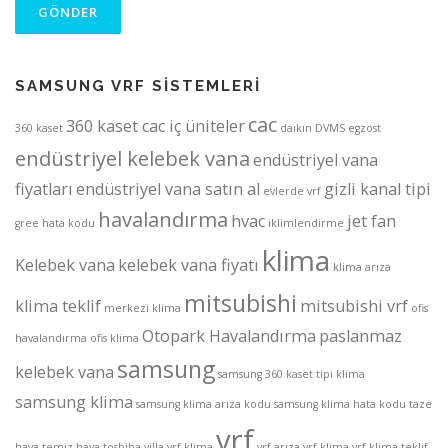
SAMSUNG VRF SİSTEMLERİ
cac
360 kaset cac iç üniteler
360 kaset
daıkın
DVMS
egzost
endüstriyel kelebek vana
endüstriyel vana
fiyatları
endüstriyel vana satın al
gizli kanal tipi
evlerde vrf
havalandırma
hvac
jet fan
gree
hata kodu
iklimlendirme
klima
Kelebek vana
kelebek vana fiyatı
klima arıza
mitsubishi
klima teklif
mitsubishi vrf
merkezi klima
ofis
Otopark Havalandırma
paslanmaz
havalandırma
ofis klima
samsung
kelebek vana
samsung 360 kaset tipi klima
samsung klima
samsung klima arıza kodu
samsung klima hata kodu
taze
vrf
hava
temiz hava
toshiba
villa vrf klima
vrf arıza
vrf klima
vrf klima teklif