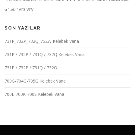
vrs
vrv
vrf teklif
SON YAZILAR
731P_732P_732Q_752W Kelebek Vana
731P / 732P / 731Q / 732Q Kelebek Vana
731P / 732P / 731Q / 732Q
700G-704G-705G Kelebek Vana
700E-700K-700S Kelebek Vana