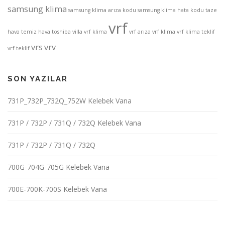
samsung klima
samsung klima arıza kodu
samsung klima hata kodu
taze
vrf
hava
temiz hava
toshiba
villa vrf klima
vrf arıza
vrf klima
vrf klima teklif
vrs
vrv
vrf teklif
SON YAZILAR
731P_732P_732Q_752W Kelebek Vana
731P / 732P / 731Q / 732Q Kelebek Vana
731P / 732P / 731Q / 732Q
700G-704G-705G Kelebek Vana
700E-700K-700S Kelebek Vana