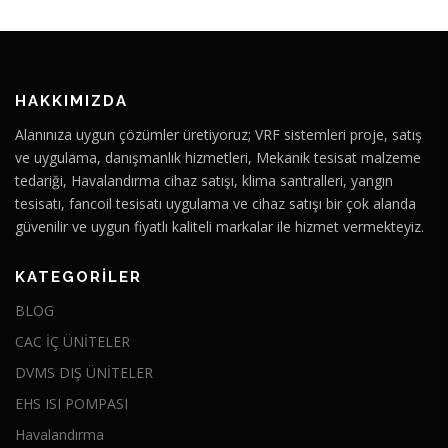
HAKKIMIZDA
Alanınıza uygun çözümler üretiyoruz; VRF sistemleri proje, satış
ve uygulama, danışmanlık hizmetleri, Mekanik tesisat malzeme
tedariği, Havalandırma cihaz satışı, klima santralleri, yangın
tesisatı, fancoil tesisatı uygulama ve cihaz satışı bir çok alanda
güvenilir ve uygun fiyatlı kaliteli markalar ile hizmet vermekteyiz.
KATEGORILER
BLOG
CAC İÇ ÜNİTELER
DVMS DIŞ ÜNİTELER
EHS ISI POMPASI
Havalandırma