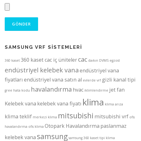
SAMSUNG VRF SİSTEMLERİ
cac
360 kaset cac iç üniteler
360 kaset
daıkın
DVMS
egzost
endüstriyel kelebek vana
endüstriyel vana
fiyatları
endüstriyel vana satın al
gizli kanal tipi
evlerde vrf
havalandırma
hvac
jet fan
gree
hata kodu
iklimlendirme
klima
Kelebek vana
kelebek vana fiyatı
klima arıza
mitsubishi
klima teklif
mitsubishi vrf
merkezi klima
ofis
Otopark Havalandırma
paslanmaz
havalandırma
ofis klima
samsung
kelebek vana
samsung 360 kaset tipi klima