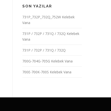
SON YAZILAR
731P_732P_732Q_752W Kelebek
Vana
731P / 732P / 731Q / 732Q Kelebek
Vana
731P / 732P / 731Q / 732Q
700G-704G-705G Kelebek Vana
700E-700K-700S Kelebek Vana