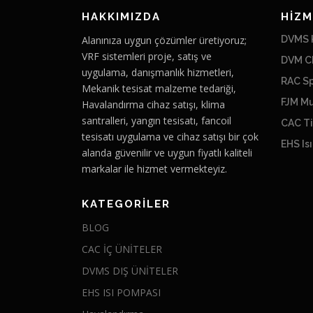
HAKKIMIZDA
HİZM
Alanınıza uygun çözümler üretiyoruz;
DVMS K
VRF sistemleri proje, satış ve
DVM Ch
uygulama, danışmanlık hizmetleri,
RAC Sp
Mekanik tesisat malzeme tedariği,
FJM Mu
Havalandırma cihaz satışı, klima
santralleri, yangın tesisatı, fancoil
CAC Ti
tesisatı uygulama ve cihaz satışı bir çok
EHS Is
alanda güvenilir ve uygun fiyatlı kaliteli
markalar ile hizmet vermekteyiz.
KATEGORILER
BLOG
CAC İÇ ÜNİTELER
DVMS DIŞ ÜNİTELER
EHS ISI POMPASI