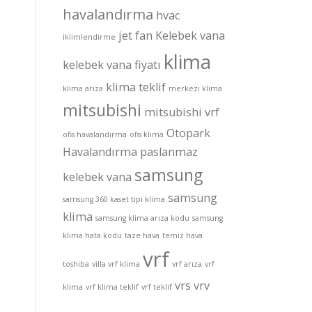
havalandırma
hvac
jet fan
Kelebek vana
iklimlendirme
klima
kelebek vana fiyatı
klima teklif
klima arıza
merkezi klima
mitsubishi
mitsubishi vrf
Otopark
ofis havalandırma
ofis klima
Havalandırma
paslanmaz
samsung
kelebek vana
samsung
samsung 360 kaset tipi klima
klima
samsung klima arıza kodu
samsung
klima hata kodu
taze hava
temiz hava
vrf
toshiba
villa vrf klima
vrf arıza
vrf
vrs
vrv
klima
vrf klima teklif
vrf teklif