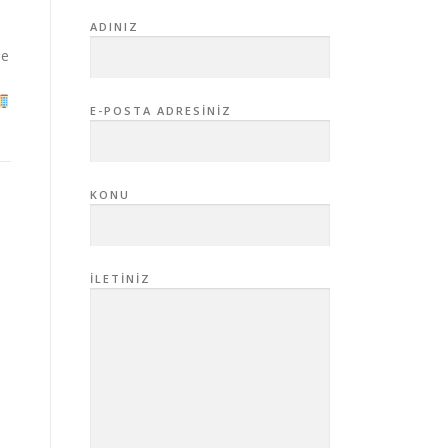
ADINIZ
me
E-POSTA ADRESINIZ
KONU
İLETINIZ