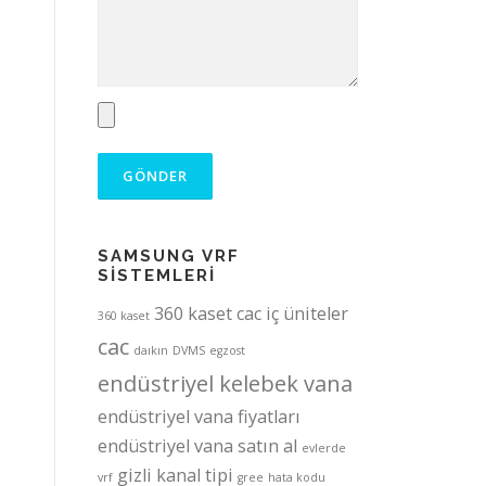
SAMSUNG VRF
SİSTEMLERİ
360 kaset cac iç üniteler
360 kaset
cac
daıkın
DVMS
egzost
endüstriyel kelebek vana
endüstriyel vana fiyatları
endüstriyel vana satın al
evlerde
gizli kanal tipi
vrf
gree
hata kodu