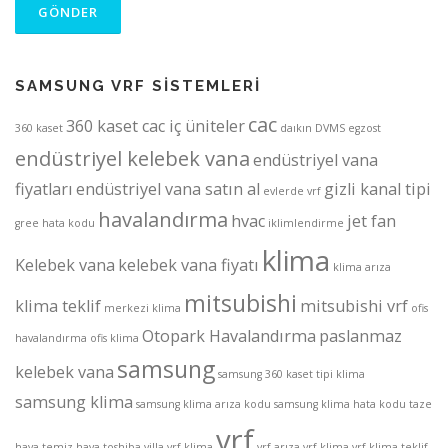
SAMSUNG VRF SİSTEMLERİ
cac
360 kaset cac iç üniteler
360 kaset
daıkın
DVMS
egzost
endüstriyel kelebek vana
endüstriyel vana
fiyatları
endüstriyel vana satın al
gizli kanal tipi
evlerde vrf
havalandırma
hvac
jet fan
gree
hata kodu
iklimlendirme
klima
Kelebek vana
kelebek vana fiyatı
klima arıza
mitsubishi
klima teklif
mitsubishi vrf
merkezi klima
ofis
Otopark Havalandırma
paslanmaz
havalandırma
ofis klima
samsung
kelebek vana
samsung 360 kaset tipi klima
samsung klima
samsung klima arıza kodu
samsung klima hata kodu
taze
vrf
hava
temiz hava
toshiba
villa vrf klima
vrf arıza
vrf klima
vrf klima teklif