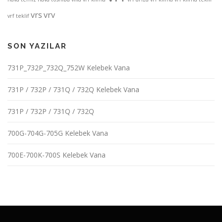
vrs
vrv
vrf teklif
SON YAZILAR
731P_732P_732Q_752W Kelebek Vana
731P / 732P / 731Q / 732Q Kelebek Vana
731P / 732P / 731Q / 732Q
700G-704G-705G Kelebek Vana
700E-700K-700S Kelebek Vana