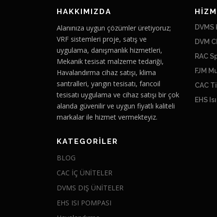
HAKKIMIZDA
HİZM
Alanınıza uygun çözümler üretiyoruz;
DVMS K
VRF sistemleri proje, satış ve
DVM Ch
uygulama, danışmanlık hizmetleri,
RAC Sp
Mekanik tesisat malzeme tedariği,
FJM Mu
Havalandırma cihaz satışı, klima
santralleri, yangın tesisatı, fancoil
CAC Ti
tesisatı uygulama ve cihaz satışı bir çok
EHS Is
alanda güvenilir ve uygun fiyatlı kaliteli
markalar ile hizmet vermekteyiz.
KATEGORILER
BLOG
CAC İÇ ÜNİTELER
DVMS DIŞ ÜNİTELER
EHS ISI POMPASI