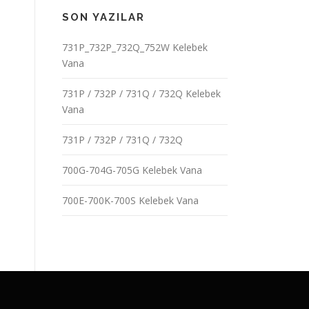
SON YAZILAR
731P_732P_732Q_752W Kelebek
Vana
731P / 732P / 731Q / 732Q Kelebek
Vana
731P / 732P / 731Q / 732Q
700G-704G-705G Kelebek Vana
700E-700K-700S Kelebek Vana