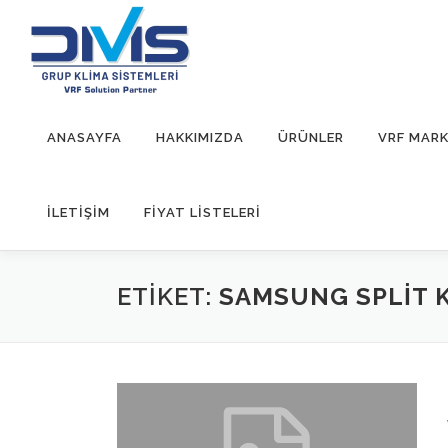
İçeriğe
geç
ANASAYFA
HAKKIMIZDA
ÜRÜNLER
VRF MARK
İLETIŞIM
FİYAT LİSTELERİ
ETIKET:
SAMSUNG SPLIT 