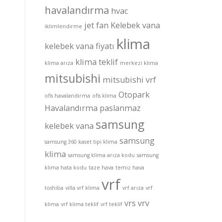
havalandırma
hvac
jet fan
Kelebek vana
iklimlendirme
klima
kelebek vana fiyatı
klima teklif
klima arıza
merkezi klima
mitsubishi
mitsubishi vrf
Otopark
ofis havalandırma
ofis klima
Havalandırma
paslanmaz
samsung
kelebek vana
samsung
samsung 360 kaset tipi klima
klima
samsung klima arıza kodu
samsung
klima hata kodu
taze hava
temiz hava
vrf
toshiba
villa vrf klima
vrf arıza
vrf
vrs
vrv
klima
vrf klima teklif
vrf teklif