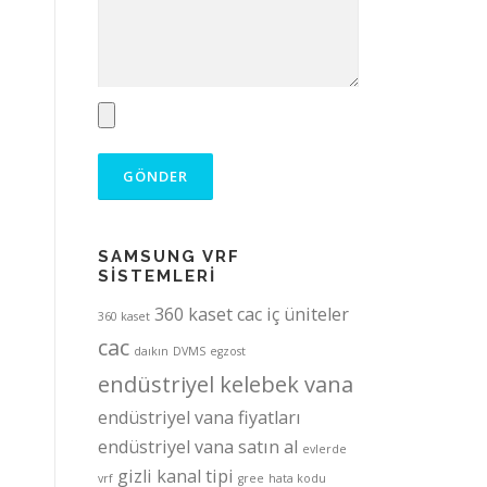
SAMSUNG VRF
SİSTEMLERİ
360 kaset cac iç üniteler
360 kaset
cac
daıkın
DVMS
egzost
endüstriyel kelebek vana
endüstriyel vana fiyatları
endüstriyel vana satın al
evlerde
gizli kanal tipi
vrf
gree
hata kodu