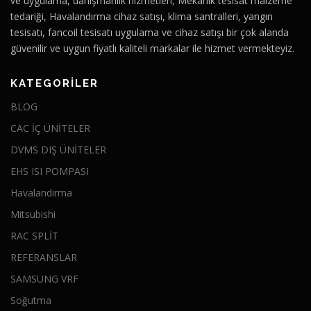
ve uygulama, danışmanlık hizmetleri, Mekanik tesisat malzeme
tedariği, Havalandırma cihaz satışı, klima santralleri, yangın
tesisatı, fancoil tesisatı uygulama ve cihaz satışı bir çok alanda
güvenilir ve uygun fiyatlı kaliteli markalar ile hizmet vermekteyiz.
KATEGORILER
BLOG
CAC İÇ ÜNİTELER
DVMS DIŞ ÜNİTELER
EHS ISI POMPASI
Havalandırma
Mitsubishi
RAC SPLİT
REFERANSLAR
SAMSUNG VRF
Soğutma