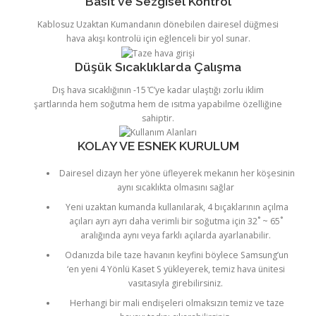
Basit ve Sezgisel Kontrol
Kablosuz Uzaktan Kumandanın dönebilen dairesel düğmesi
hava akışı kontrolü için eğlenceli bir yol sunar.
Düşük Sıcaklıklarda Çalışma
Dış hava sıcaklığının -15 ̊C’ye kadar ulaştığı zorlu iklim
şartlarında hem soğutma hem de ısıtma yapabilme özelliğine
sahiptir.
KOLAY VE ESNEK KURULUM
Dairesel dizayn her yöne üfleyerek mekanın her köşesinin
aynı sıcaklıkta olmasını sağlar
Yeni uzaktan kumanda kullanılarak, 4 bıçaklarının açılma
açıları ayrı ayrı daha verimli bir soğutma için 32˚ ~ 65˚
aralığında aynı veya farklı açılarda ayarlanabilir.
Odanızda bile taze havanın keyfini böylece Samsung’un
‘en yeni 4 Yönlü Kaset S yükleyerek, temiz hava ünitesi
vasıtasıyla girebilirsiniz.
Herhangi bir mali endişeleri olmaksızın temiz ve taze