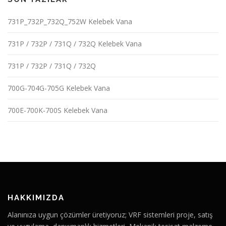
731P_732P_732Q_752W Kelebek Vana
731P / 732P / 731Q / 732Q Kelebek Vana
731P / 732P / 731Q / 732Q
700G-704G-705G Kelebek Vana
700E-700K-700S Kelebek Vana
HAKKIMIZDA
Alanınıza uygun çözümler üretiyoruz; VRF sistemleri proje, satış