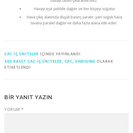
havayı tadını çıkarabilirsiniz.
Havayı eşit şekilde dağıtır ve her köşeyi soğutur
Hava çıkış alanında düşük basınç yaratır, yani soğuk hava
tavana paralel dağılır ve daha fazla alana etki eder.
CAC İÇ ÜNİTELER
IÇINDE YAYINLANDI
360 KASET CAC IÇ ÜNITELER
,
CAC
,
SAMSUNG
OLARAK
ETIKETLENDI
BIR YANIT YAZIN
YORUM
*