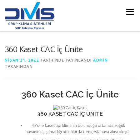
İçeriğe
geç
Menü
ANASAYFA
HAKKIMIZDA
ÜRÜNLER
360 Kaset CAC İç Ünite
NISAN 21, 2022
TARIHINDE YAYINLANDI
ADMIN
TARAFINDAN
VRF MARKALARIMIZ
HIZMETLERIMIZ
EN SON YAZILARIM
DVM PRO TASARIM YAZILIMI
360 Kaset CAC İç Ünite
360 KASET CAC İÇ ÜNİTE
REFERANSLARIMIZ
İLETIŞIM
FİYAT LİSTELERİ
4 Yöne kaset tipi klimanın bulunduğu ortamda,soğuk
havanın ulaşamadığı noktalarda dengesiz hava akışı oluşur