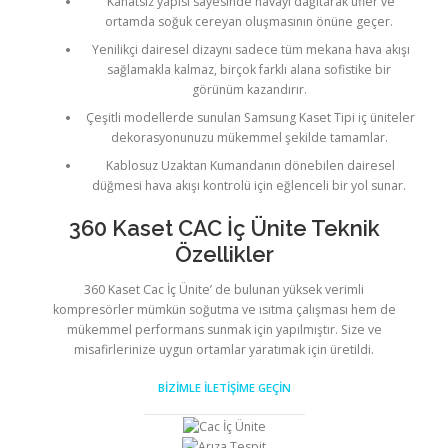
Kanatsız yapısı sayesinde havayı dağıtarak üfler ve
ortamda soğuk cereyan oluşmasının önüne geçer.
Yenilikçi dairesel dizaynı sadece tüm mekana hava akışı
sağlamakla kalmaz, birçok farklı alana sofistike bir
görünüm kazandırır.
Çeşitli modellerde sunulan Samsung Kaset Tipi iç üniteler
dekorasyonunuzu mükemmel şekilde tamamlar.
Kablosuz Uzaktan Kumandanın dönebilen dairesel
düğmesi hava akışı kontrolü için eğlenceli bir yol sunar.
360 Kaset CAC İç Ünite Teknik
Özellikler
360 Kaset Cac İç Ünite’ de bulunan yüksek verimli
kompresörler mümkün soğutma ve ısıtma çalışması hem de
mükemmel performans sunmak için yapılmıştır. Size ve
misafirlerinize uygun ortamlar yaratımak için üretildi.
BİZİMLE İLETİŞİME GEÇİN