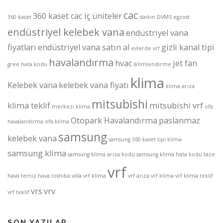
cac
360 kaset cac iç üniteler
360 kaset
daıkın
DVMS
egzost
endüstriyel kelebek vana
endüstriyel vana
fiyatları
endüstriyel vana satın al
gizli kanal tipi
evlerde vrf
havalandırma
hvac
jet fan
gree
hata kodu
iklimlendirme
klima
Kelebek vana
kelebek vana fiyatı
klima arıza
mitsubishi
klima teklif
mitsubishi vrf
merkezi klima
ofis
Otopark Havalandırma
paslanmaz
havalandırma
ofis klima
samsung
kelebek vana
samsung 360 kaset tipi klima
samsung klima
samsung klima arıza kodu
samsung klima hata kodu
taze
vrf
hava
temiz hava
toshiba
villa vrf klima
vrf arıza
vrf klima
vrf klima teklif
vrs
vrv
vrf teklif
SON YAZILAR